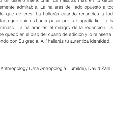
 un diseño intencional. La hallarás más en tu debil
ente admirable. La hallarás del lado opuesto a todo
 lo que no eres. La hallarás cuando renuncies a toda
da que quieres hacer pasar por tu biografía fiel. La h
fracaso. La hallarás en el milagro de la redención. Do
e quedó en el piso del cuarto de edición y lo reinserta e
ndo con Su gracia. Allí hallarás tu auténtica identidad.
ow Anthropology (Una Antropología Humilde); David Zahl.