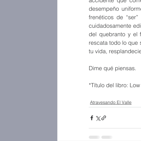
accidente que como
desempeño uniformem
frenéticos de “ser”
cuidadosamente edita
del quebranto y el 
rescata todo lo que s
tu vida, resplandecie
Dime qué piensas.
*Título del libro: L
Atravesando El Valle