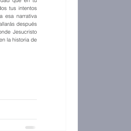
idad que en tu 
s tus intentos 
 esa narrativa 
allarás después 
nde Jesucristo 
n la historia de 