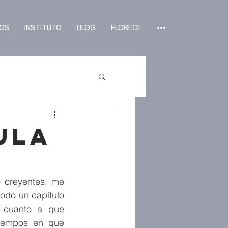
OS
INSTITUTO
BLOG
FLORECE
•••
ula
 creyentes, me 
todo un capítulo 
 cuanto a que 
iempos en que 