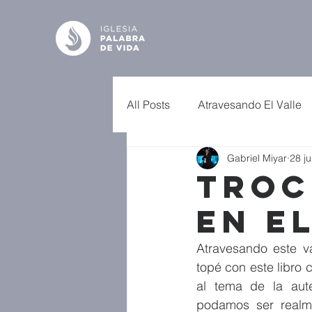
All Posts
Atravesando El Valle
Gabriel Miyar
28 ju
Troc
en el
Atravesando este v
topé con este libro c
al tema de la aut
podamos ser realme