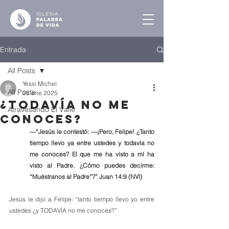
Entrada
All Posts
Yessi Michel
All Posts
26 ene 2025
¿Todavía No Me
Atravesando El Valle
Conoces?
—“Jesús le contestó: —¡Pero, Felipe! ¿Tanto 
tiempo llevo ya entre ustedes y todavía no 
me conoces? El que me ha visto a mí ha 
visto al Padre. ¿Cómo puedes decirme: 
“Muéstranos al Padre”?” Juan‬ ‭14‬:‭9‬ (NVI)‬‬
Jesús le dijo a Felipe: “tanto tiempo llevo yo entre 
ustedes ¿y TODAVÍA no me conoces?”