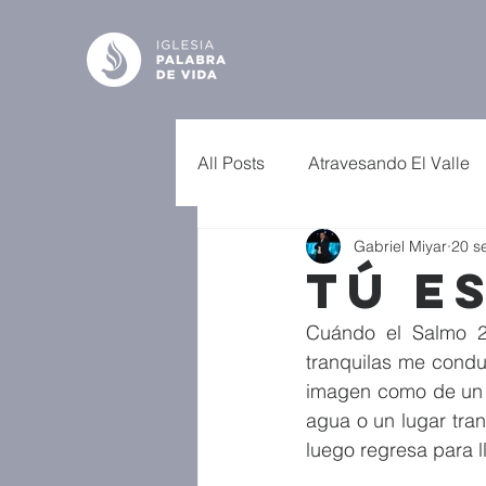
All Posts
Atravesando El Valle
Gabriel Miyar
20 s
Tú E
Cuándo el Salmo 2
tranquilas me condu
imagen como de un E
agua o un lugar tra
luego regresa para lle