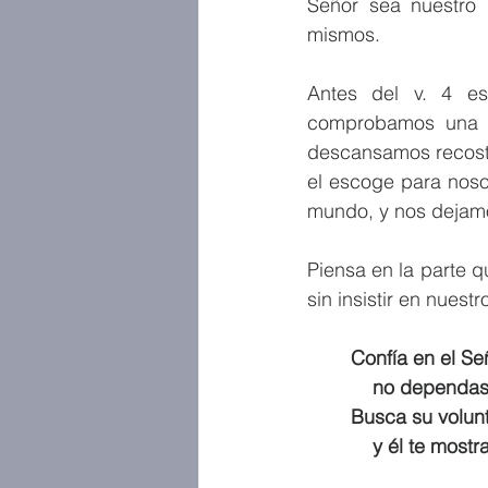
Señor sea nuestro 
mismos.
Antes del v. 4 es
comprobamos una y
descansamos recost
el escoge para noso
mundo, y nos dejamos
Piensa en la parte 
sin insistir en nues
Confía en el Se
    no depend
Busca su volun
    y él te mo