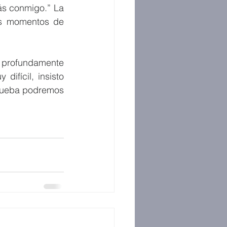
ás conmigo.” La 
s momentos de 
 profundamente 
fícil, insisto 
rueba podremos 