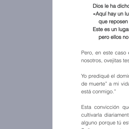
Dios le ha dich
«Aquí hay un l
    que repose
Este es un luga
    pero ellos
Pero, en este caso 
nosotros, ovejitas t
Yo prediqué el domi
de muerte” a mi vid
está conmigo.” 
Esta convicción qu
cultivarla diariamen
alguno porque tú es