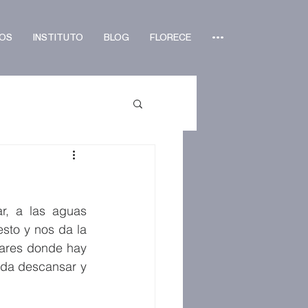
OS
INSTITUTO
BLOG
FLORECE
•••
, a las aguas 
to y nos da la 
ares donde hay 
da descansar y 