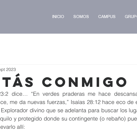
INICIO
SOMOS
CAMPUS
GRUP
ept 2023
stás Conmigo
3:2 dice… “En verdes praderas me hace descansar
ce, me da nuevas fuerzas,” Isaías 28:12 hace eco de es
xplorador divino que se adelanta para buscar los lug
nquilo y protegido donde su contingente (o rebaño) pue
varlo allí: