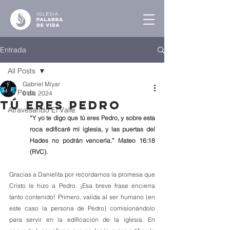
Entrada
All Posts
Gabriel Miyar
All Posts
6 dic 2024
Tú Eres Pedro
Atravesando El Valle
“Y yo te digo que tú eres Pedro, y sobre esta 
roca edificaré mi iglesia, y las puertas del 
Hades no podrán vencerla.” Mateo 16:18 
(RVC).
Gracias a Danielita por recordarnos la promesa que 
Cristo le hizo a Pedro. ¡Esa breve frase encierra 
tanto contenido! Primero, valida al ser humano (en 
este caso la persona de Pedro) comisionándolo 
para servir en la edificación de la iglesia. En 