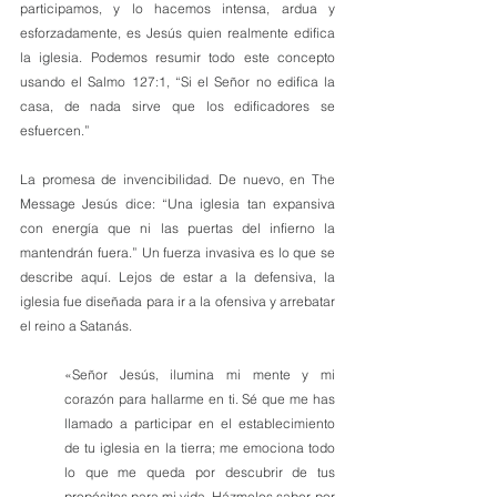
participamos, y lo hacemos intensa, ardua y 
esforzadamente, es Jesús quien realmente edifica 
la iglesia. Podemos resumir todo este concepto 
usando el Salmo 127:1, “Si el Señor no edifica la 
casa, de nada sirve que los edificadores se 
esfuercen.”
La promesa de invencibilidad. De nuevo, en The 
Message Jesús dice: “Una iglesia tan expansiva 
con energía que ni las puertas del infierno la 
mantendrán fuera.” Un fuerza invasiva es lo que se 
describe aquí. Lejos de estar a la defensiva, la 
iglesia fue diseñada para ir a la ofensiva y arrebatar 
el reino a Satanás.
«Señor Jesús, ilumina mi mente y mi 
corazón para hallarme en ti. Sé que me has 
llamado a participar en el establecimiento 
de tu iglesia en la tierra; me emociona todo 
lo que me queda por descubrir de tus 
propósitos para mi vida. Házmelos saber, por 