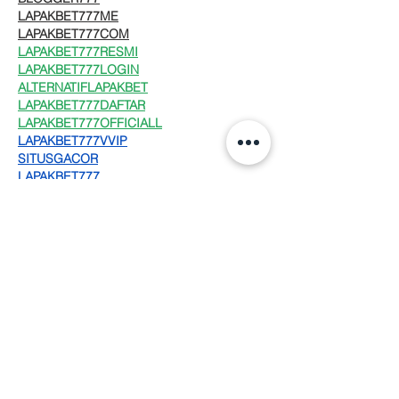
LAPAKBET777ME
LAPAKBET777COM
LAPAKBET777RESMI
LAPAKBET777LOGIN
ALTERNATIFLAPAKBET
LAPAKBET777DAFTAR
LAPAKBET777OFFICIALL
LAPAKBET777VVIP
SITUSGACOR
LAPAKBET777
LAPAKBET777ALTERNATIF
GACORHABIS
LAPAKBET777TOTO
Me gusta
Reaccionar
Karla de Lepe
06 dic 2024
Gracias a Dios quien nos da identidad
identidad, nos llama por nuestro nombre y 
nos da un propósito también, mi oración 