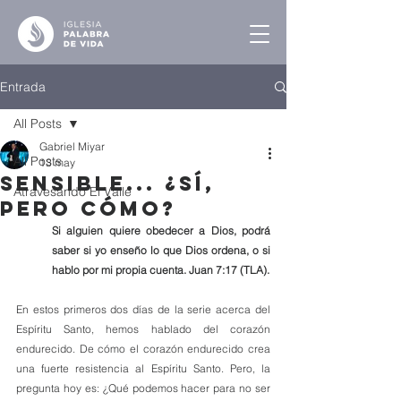
Entrada
All Posts
Gabriel Miyar
All Posts
13 may
Sensible... ¿Sí,
Atravesando El Valle
pero Cómo?
Si alguien quiere obedecer a Dios, podrá 
saber si yo enseño lo que Dios ordena, o si 
hablo por mi propia cuenta. Juan 7:17 (TLA).
En estos primeros dos días de la serie acerca del 
Espíritu Santo, hemos hablado del corazón 
endurecido. De cómo el corazón endurecido crea 
una fuerte resistencia al Espíritu Santo. Pero, la 
pregunta hoy es: ¿Qué podemos hacer para no ser 