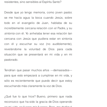
resistentes, sino sensibles al Espíritu Santo? 
Desde que yo tengo memoria, como joven pastor, 
se me hacía agua la boca cuando Jesús, sobre 
todo en el evangelio de Juan, hablaba de su 
increíblemente cercana relación con el Padre, y su 
sintonía
 con él. Yo anhelaba tener esa relación tan 
cercana con Jesús que pudiera estar en sintonía 
con él y escuchar su voz (no audiblemente), 
revelándome la voluntad de Dios para cada 
situación que se presentará en mi vida y en mi 
pastorado.
Tendrían que pasar muchos años —demasiados— 
para que esto empezará a cumplirse en mi vida, y 
sólo es recientemente que puedo decir que estoy 
escuchando más claramente la voz de Dios. 
¿Qué fue lo que hice? Bueno, primero que nada 
reconozco que ha sido la gracia de Dios operando 
en mi vida, no fueron mis fuerzas. Pero, me dediqué 