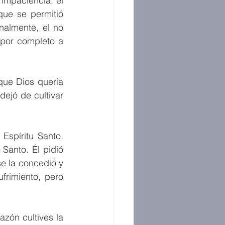
impaciencia, el 
ue se permitió 
nalmente, el no 
 por completo a 
que Dios quería 
ejó de cultivar 
Espíritu Santo. 
Santo. Él pidió 
e la concedió y 
rimiento, pero 
zón cultives la 