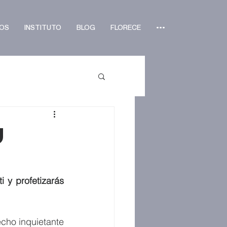
OS
INSTITUTO
BLOG
FLORECE
•••
u
y profetizarás 
cho inquietante 