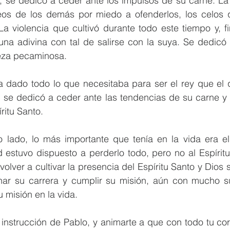
o, se dedicó a ceder ante los impulsos de su carne. La 
os de los demás por miedo a ofenderlos, los celos q
La violencia que cultivó durante todo este tiempo y, fi
 una adivina con tal de salirse con la suya. Se dedicó
leza pecaminosa.
ía dado todo lo que necesitaba para ser el rey que el 
 se dedicó a ceder ante las tendencias de su carne y d
ritu Santo.
o lado, lo más importante que tenía en la vida era el 
estuvo dispuesto a perderlo todo, pero no al Espíritu 
olver a cultivar la presencia del Espíritu Santo y Dios s
ar su carrera y cumplir su misión, aún con mucho suf
u misión en la vida.
 instrucción de Pablo, y animarte a que con todo tu cora