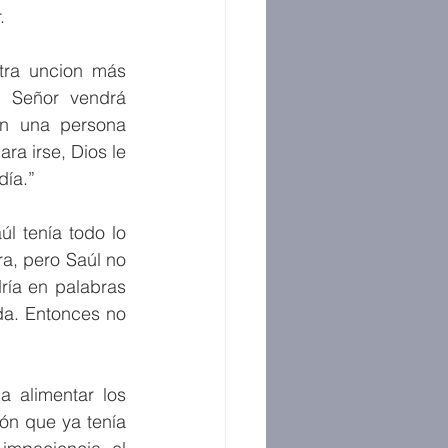
.
ra uncion más 
l Señor vendrá 
en una persona 
ra irse, Dios le 
día.”
 tenía todo lo 
a, pero Saúl no 
ía en palabras 
da. Entonces no 
 
 alimentar los 
ón que ya tenía 