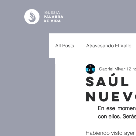
All Posts
Atravesando El Valle
Gabriel Miyar
12 n
Saúl
Nuev
En ese momento
con ellos. Será
Habiendo visto ayer