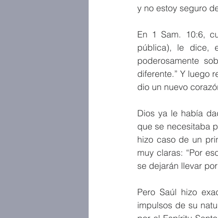
y no estoy seguro de 
En 1 Sam. 10:6, c
pública), le dice,
poderosamente sobr
diferente.” Y luego r
dio un nuevo corazó
Dios ya le había da
que se necesitaba p
hizo caso de un pri
muy claras: “Por eso
se dejarán llevar po
Pero Saúl hizo exac
impulsos de su natu