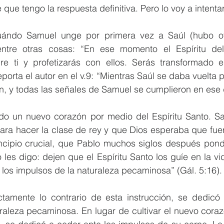
que tengo la respuesta definitiva. Pero lo voy a intentar
uándo Samuel unge por primera vez a Saúl (hubo ot
 entre otras cosas: “En ese momento el Espíritu de
e ti y profetizarás con ellos. Serás transformado 
eporta el autor en el v.9: “Mientras Saúl se daba vuelta pa
n, y todas las señales de Samuel se cumplieron en ese 
do un nuevo corazón por medio del Espíritu Santo. Saúl
ara hacer la clase de rey y que Dios esperaba que fuer
ncipio crucial, que Pablo muchos siglos después pondr
 les digo: dejen que el Espíritu Santo los guíe en la vi
r los impulsos de la naturaleza pecaminosa” (Gál. 5:16).
tamente lo contrario de esta instrucción, se dedicó a
raleza pecaminosa. En lugar de cultivar el nuevo coraz