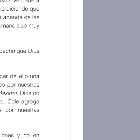
stra verdadera 
o diciendo que 
a agenda de las 
temano que muy 
pecho que Dios 
er de ello una 
 por nuestras 
Máximo
. Dios no 
o, Cole agrega 
por nuestras 
iones y no en 