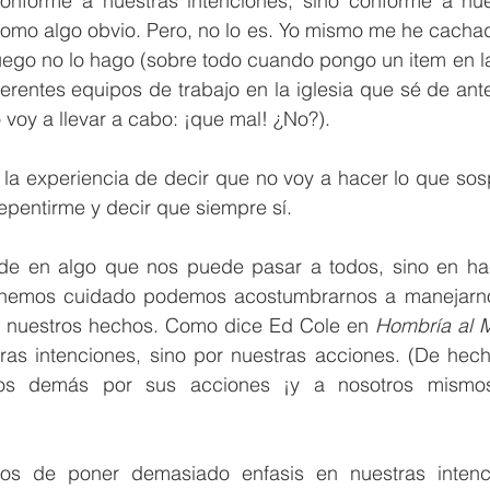
onforme a nuestras intenciones, sino conforme a nue
omo algo obvio. Pero, no lo es. Yo mismo me he cachad
luego no lo hago (sobre todo cuando pongo un item en l
ferentes equipos de trabajo en la iglesia que sé de an
voy a llevar a cabo: ¡que mal! ¿No?).
 la experiencia de decir que no voy a hacer lo que sos
repentirme y decir que siempre sí.
de en algo que nos puede pasar a todos, sino en hac
enemos cuidado podemos acostumbrarnos a manejarnos
r nuestros hechos. Como dice Ed Cole en 
Hombría al 
ras intenciones, sino por nuestras acciones. (De hech
s demás por sus acciones ¡y a nosotros mismos 
nos de poner demasiado enfasis en nuestras intenc