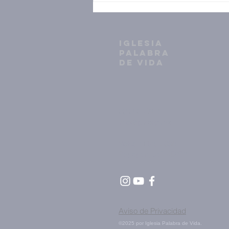
IGLESIA
PALABRA
DE VIDA
33 3634 7604
info@ipv.org.mx
Volcán Etna 2398
Zapopan, Jal. 45070
Aviso de Privacidad
©2025 por Iglesia Palabra de Vida.