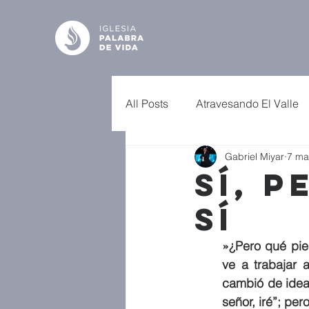
All Posts
Atravesando El Valle
Gabriel Miyar
7 ma
Sí, p
Sí
»¿Pero qué pien
ve a trabajar a
cambió de idea y
señor, iré”; pe