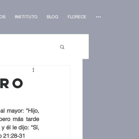
OS
INSTITUTO
BLOG
FLORECE
•••
ero
l mayor: “Hijo, 
 pero más tarde 
él le dijo: “Sí, 
o 21:28-31