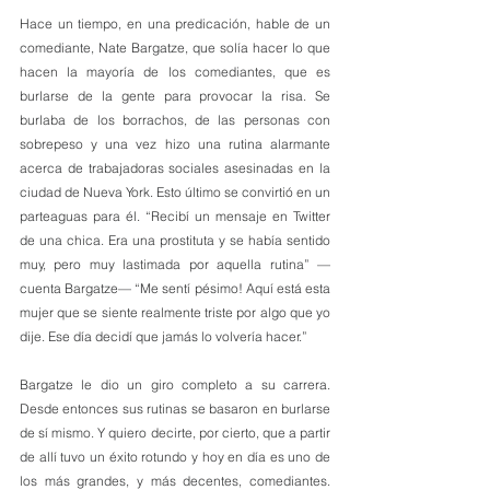
Hace un tiempo, en una predicación, hable de un 
comediante, Nate Bargatze, que solía hacer lo que 
hacen la mayoría de los comediantes, que es 
burlarse de la gente para provocar la risa. Se 
burlaba de los borrachos, de las personas con 
sobrepeso y una vez hizo una rutina alarmante 
acerca de trabajadoras sociales asesinadas en la 
ciudad de Nueva York. Esto último se convirtió en un 
parteaguas para él. “Recibí un mensaje en Twitter 
de una chica. Era una prostituta y se había sentido 
muy, pero muy lastimada por aquella rutina” —
cuenta Bargatze— “Me sentí pésimo! Aquí está esta 
mujer que se siente realmente triste por algo que yo 
dije. Ese día decidí que jamás lo volvería hacer.”
Bargatze le dio un giro completo a su carrera. 
Desde entonces sus rutinas se basaron en burlarse 
de sí mismo. Y quiero decirte, por cierto, que a partir 
de allí tuvo un éxito rotundo y hoy en día es uno de 
los más grandes, y más decentes, comediantes. 