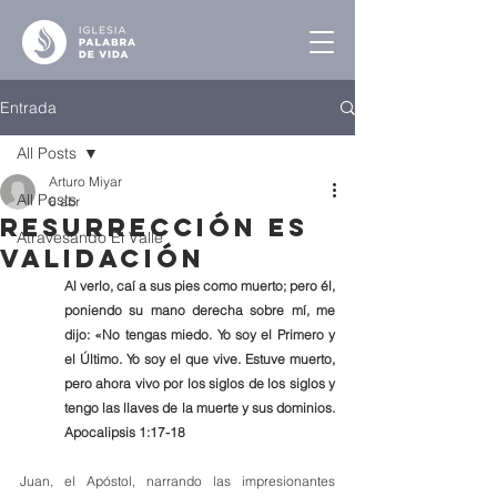
Entrada
All Posts
Arturo Miyar
All Posts
6 abr
Resurrección es
Atravesando El Valle
Validación
Al verlo, caí a sus pies como muerto; pero él, 
poniendo su mano derecha sobre mí, me 
dijo: «No tengas miedo. Yo soy el Primero y 
el Último. Yo soy el que vive. Estuve muerto, 
pero ahora vivo por los siglos de los siglos y 
tengo las llaves de la muerte y sus dominios. 
Apocalipsis 1:17-18
Juan, el Apóstol, narrando las impresionantes 