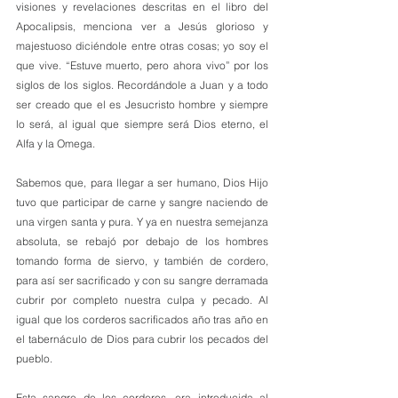
visiones y revelaciones descritas en el libro del 
Apocalipsis, menciona ver a Jesús glorioso y 
majestuoso diciéndole entre otras cosas; yo soy el 
que vive. “Estuve muerto, pero ahora vivo” por los 
siglos de los siglos. Recordándole a Juan y a todo 
ser creado que el es Jesucristo hombre y siempre 
lo será, al igual que siempre será Dios eterno, el 
Alfa y la Omega.
Sabemos que, para llegar a ser humano, Dios Hijo 
tuvo que participar de carne y sangre naciendo de 
una virgen santa y pura. Y ya en nuestra semejanza 
absoluta, se rebajó por debajo de los hombres 
tomando forma de siervo, y también de cordero, 
para así ser sacrificado y con su sangre derramada 
cubrir por completo nuestra culpa y pecado. Al  
igual que los corderos sacrificados año tras año en 
el tabernáculo de Dios para cubrir los pecados del 
pueblo.
Esta sangre de los corderos, era introducida al 