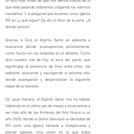
un año más. Antes de que nos demos cuenta de lo 
que está pasando estaremos colgando los adornos 
navideños. Y la pregunta que tenemos como iglesia 
IPV es ¿y qué sigue? De ahí el título de la serie. ¿A 
dónde vamos?
Gracias a Dios el Espíritu Santo se adelanta a 
buscarnos donde acamparemos próximamente, 
como hacía con los israelitas en el desierto. Como 
dice nuestra cita de hoy, el arca del pacto, que 
significaba la presencia de Dios entre ellos, iba 
adelante, buscando y escogiendo el próximo sitio 
donde acamparían y desarrollarían la siguiente 
etapa de su travesía.
De igual manera, el Espíritu Santo nos ha estado 
hablando en el último par de meses y alcanzamos a 
ver más allá de las fronteras del Año Nuevo a un 
año 2025, donde el Señor afianzará la identidad de 
IPV como una iglesia llamada a multiplicarse y 
plantar iglesias. Una visión en la que todos 