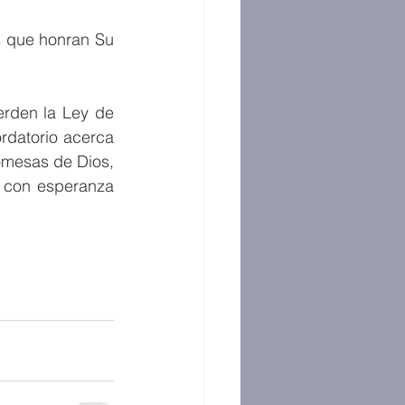
s que honran Su 
rden la Ley de 
rdatorio acerca 
omesas de Dios, 
 con esperanza 