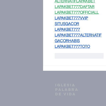
ALTERNATIFLAPAKBET
LAPAKBET777DAFTAR
LAPAKBET777OFFICIALL
LAPAKBET777VVIP
SITUSGACOR
LAPAKBET777
LAPAKBET777ALTERNATIF
GACORHABIS
LAPAKBET777TOTO
Me gusta
Reaccionar
IGLESIA
PALABRA
DE VIDA