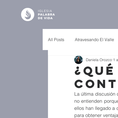
All Posts
Atravesando El Valle
Daniela Orozco
1 
¿Qué
Cont
La última discusión 
no entienden porque
ellos han llegado a 
para obtener ventaja