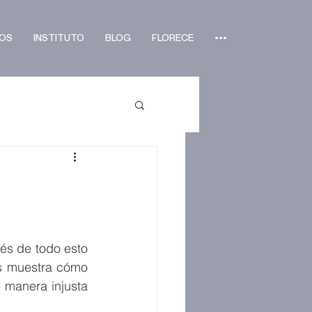
OS
INSTITUTO
BLOG
FLORECE
•••
és de todo esto 
s muestra cómo 
 manera injusta 