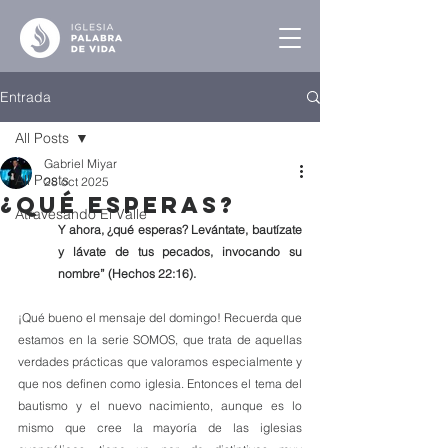
Entrada
All Posts
Gabriel Miyar
All Posts
28 oct 2025
¿Qué Esperas?
Atravesando El Valle
Y ahora, ¿qué esperas? Levántate, bautízate 
y lávate de tus pecados, invocando su 
nombre” (Hechos 22:16).
¡Qué bueno el mensaje del domingo! Recuerda que 
estamos en la serie SOMOS, que trata de aquellas 
verdades prácticas que valoramos especialmente y 
que nos definen como iglesia. Entonces el tema del 
bautismo y el nuevo nacimiento, aunque es lo 
mismo que cree la mayoría de las iglesias 