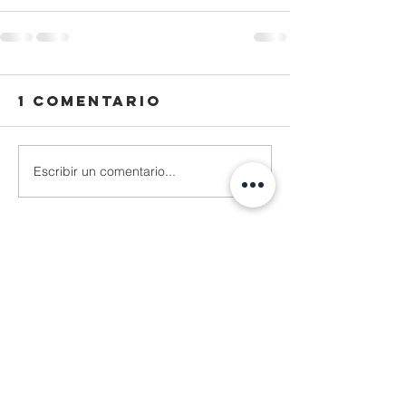
1 comentario
Escribir un comentario...
Lo más nuevo
Reza Malhendra
04 nov 2025
LINKSPACE777
BLOGGER777
LAPAKBET777ME
LAPAKBET777COM
LAPAKBET777RESMI
LAPAKBET777LOGIN