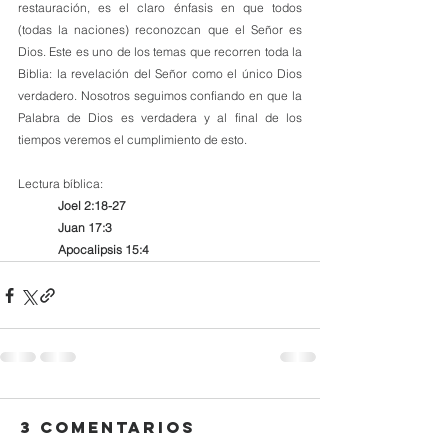
restauración, es el claro énfasis en que todos 
(todas la naciones) reconozcan que el Señor es 
Dios. Este es uno de los temas que recorren toda la 
Biblia: la revelación del Señor como el único Dios 
verdadero. Nosotros seguimos confiando en que la 
Palabra de Dios es verdadera y al final de los 
tiempos veremos el cumplimiento de esto.
Lectura bíblica:
Joel 2:18-27 
Juan 17:3 
Apocalipsis 15:4
3 comentarios