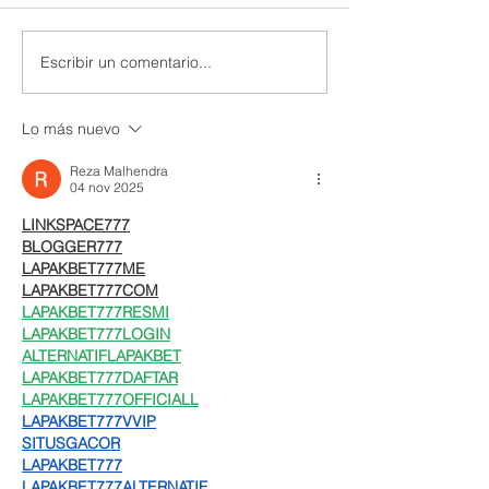
Escribir un comentario...
Lo más nuevo
Reza Malhendra
04 nov 2025
LINKSPACE777
BLOGGER777
LAPAKBET777ME
LAPAKBET777COM
LAPAKBET777RESMI
LAPAKBET777LOGIN
ALTERNATIFLAPAKBET
LAPAKBET777DAFTAR
LAPAKBET777OFFICIALL
LAPAKBET777VVIP
SITUSGACOR
LAPAKBET777
LAPAKBET777ALTERNATIF