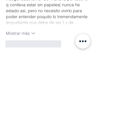
q conlleva estar sin papeles( nunca he 
estado asi, pero no necesito vivirlo para 
poder entender poquito lo tremendamente 
angustiante que debe de ser ) y de …
Mostrar más
Me gusta
Reaccionar
Gabriel Miyar
03 jul 2023
Contestando a
Perla Madrid
Así es Perla. Excelente comentario. Y 
ese ejemplo de estar sin papeles y 
luego recibir la ciudadanía es muy 
claro. Gracias
Me gusta
Reaccionar
jennifer.cp.monteverde
03 jul 2023