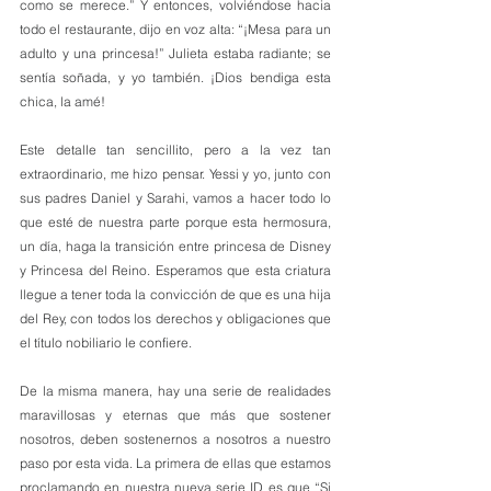
como se merece.” Y entonces, volviéndose hacia 
todo el restaurante, dijo en voz alta: “¡Mesa para un 
adulto y una princesa!” Julieta estaba radiante; se 
sentía soñada, y yo también. ¡Dios bendiga esta 
chica, la amé! 
Este detalle tan sencillito, pero a la vez tan 
extraordinario, me hizo pensar. Yessi y yo, junto con 
sus padres Daniel y Sarahi, vamos a hacer todo lo 
que esté de nuestra parte porque esta hermosura, 
un día, haga la transición entre princesa de Disney 
y Princesa del Reino. Esperamos que esta criatura 
llegue a tener toda la convicción de que es una hija 
del Rey, con todos los derechos y obligaciones que 
el título nobiliario le confiere.
De la misma manera, hay una serie de realidades 
maravillosas y eternas que más que sostener 
nosotros, deben sostenernos a nosotros a nuestro 
paso por esta vida. La primera de ellas que estamos 
proclamando en nuestra nueva serie ID es que “Si 