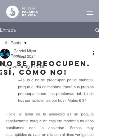
Entrada
All Posts
Gabriel Miyar
All Posts
11 sept 2024
No se Preocupen.
Atravesando El Valle
¡Sí, Cómo no!
»Así que no se preocupen por el mañana, 
porque el día de mañana traerá sus propias 
preocupaciones. Los problemas del día de 
hoy son suficientes por hoy.« Mateo 6:34
Híjole, el tema de la ansiedad es un poquito 
espeluznante porque en esta era moderna muchos 
batallamos con la ansiedad. Somos muy 
susceptibles de caer en ella con el ritmo vertiginoso 