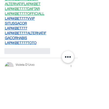
ALTERNATIFLAPAKBET
LAPAKBET777DAFTAR
LAPAKBET777OFFICIALL
LAPAKBET777VVIP
SITUSGACOR
LAPAKBET777
LAPAKBET777ALTERNATIF
GACORHABIS
LAPAKBET777TOTO
Me gusta
Reaccionar
Violeta D'Urzo
11 sept 2024
Pareciera que esa misma ansiedad es 
insaciable y muy engañosa no le gusta ser 
confrontada busca actividad como 
manera de alivio, estorba, le gusta el 
control, se disfraza de virtud, dejando de 
lado y haciendo muy difícil  lo que Dios 
quiere dar aún, y peor dentro de la iglesia, 