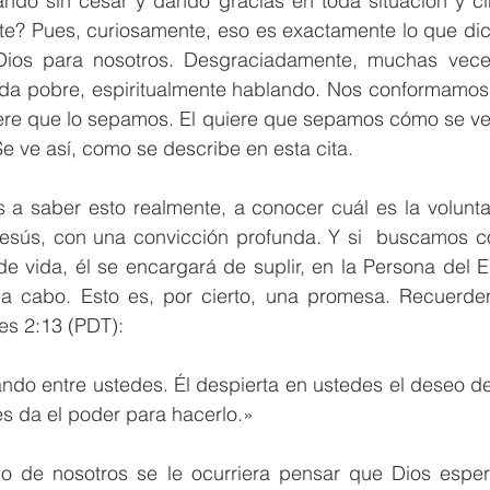
ando sin cesar y dando gracias en toda situación y cir
nte? Pues, curiosamente, eso es exactamente lo que dice
Dios para nosotros. Desgraciadamente, muchas veces
da pobre, espiritualmente hablando. Nos conformamos
iere que lo sepamos. El quiere que sepamos cómo se ve 
Se ve así, como se describe en esta cita.
s a saber esto realmente, a conocer cuál es la volunta
Jesús, con una convicción profunda. Y si  buscamos co
e vida, él se encargará de suplir, en la Persona del Esp
 a cabo. Esto es, por cierto, una promesa. Recuerden 
es 2:13 (PDT): 
ndo entre ustedes. Él despierta en ustedes el deseo de
les da el poder para hacerlo.»
no de nosotros se le ocurriera pensar que Dios esper