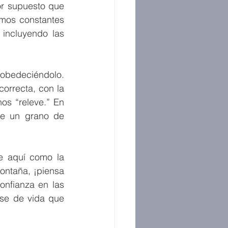
r supuesto que 
mos constantes 
incluyendo las 
 obedeciéndolo. 
orrecta, con la 
s “releve.” En 
de un grano de 
e aquí como la 
ntaña, ¡piensa 
nfianza en las 
se de vida que 