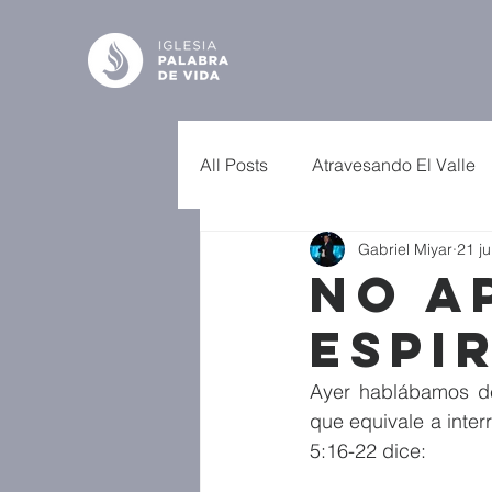
All Posts
Atravesando El Valle
Gabriel Miyar
21 j
NO A
ESPI
Ayer hablábamos de 
que equivale a inter
5:16-22 dice: