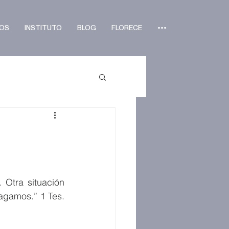
OS
INSTITUTO
BLOG
FLORECE
•••
 Otra situación 
agamos.” 1 Tes. 