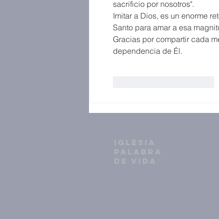
sacrificio por nosotros".
Imitar a Dios, es un enorme r
Santo para amar a esa magnit
Gracias por compartir cada me
dependencia de Él.
Me gusta
Reaccionar
IGLESIA
PALABRA
DE VIDA
33 3634 7604
info@ipv.org.mx