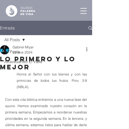
Entrada
All Posts
Gabriel Miyar
All Posts
22 ene 2024
Lo Primero y lo
Atravesando El Valle
Mejor
Honra al Señor con tus bienes y con las 
primicias de todos tus frutos. Prov. 3:9 
(NBLA).
Con esta cita bíblica entramos a una nueva fase del 
ayuno. Hemos examinado nuestro corazón en la 
primera semana. Empezamos a reordenar nuestras 
prioridades en la segunda semana. En la tercera, y 
última semana, estamos listos para hablar de darle 