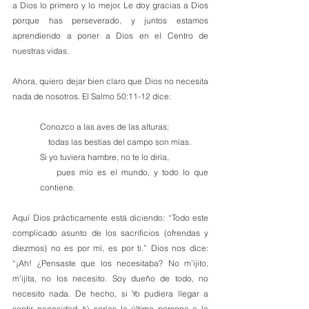
a Dios lo primero y lo mejor. Le doy gracias a Dios 
porque has perseverado, y juntos estamos 
aprendiendo a poner a Dios en el Centro de 
nuestras vidas.
Ahora, quiero dejar bien claro que Dios no necesita 
nada de nosotros. El Salmo 50:11-12 dice:
Conozco a las aves de las alturas;
    todas las bestias del campo son mías.
Si yo tuviera hambre, no te lo diría,
    pues mío es el mundo, y todo lo que 
contiene.
Aquí Dios prácticamente está diciendo: “Todo este 
complicado asunto de los sacrificios (ofrendas y 
diezmos) no es por mí, es por ti.” Dios nos dice: 
“¡Ah! ¿Pensaste que los necesitaba? No m’ijito, 
m'ijita, no los necesito. Soy dueño de todo, no 
necesito nada. De hecho, si Yo pudiera llegar a 
sentir necesidad, tú serías la última persona a la 