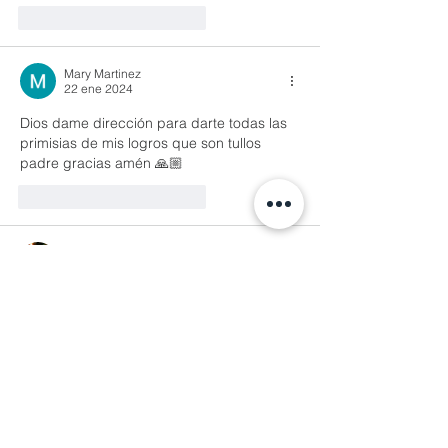
Me gusta
Reaccionar
Mary Martinez
22 ene 2024
Dios dame dirección para darte todas las 
primisias de mis logros que son tullos 
padre gracias amén 🙏🏼
Me gusta
Reaccionar
Graciela Del Zoppo
22 ene 2024
Dios, te pido pongas en mi ese corazón 
dador y generoso que no dude en darte 
las primicias de este año. Gracias Padre 
por traerme hasta aquí en el ayuno y 
sostenerme con poder para no flaquear. 
Te amo Papito 💗
Me gusta
Reaccionar