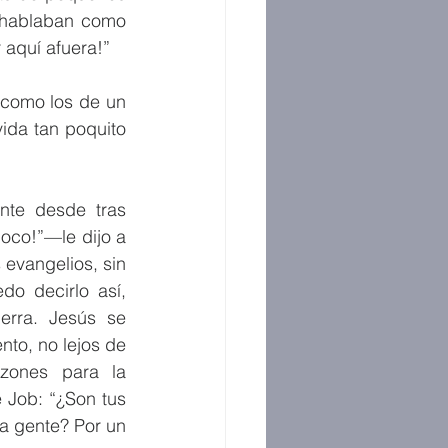
 hablaban como 
r aquí afuera!”
 como los de un 
da tan poquito 
te desde tras 
oco!”—le dijo a 
evangelios, sin 
o decirlo así, 
erra. Jesús se 
nto, no lejos de 
zones para la 
Job: “¿Son tus 
 gente? Por un 