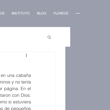
OS
INSTITUTO
BLOG
FLORECE
•••
 en una cabaña 
inos y no tenía 
r página. En el 
aron con Dios: 
mo si estuviera 
as de pequeños 