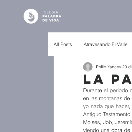
All Posts
Atravesando El Valle
Philip Yancey
20 d
La P
Durante el periodo 
en las montañas de C
yo nada que hacer, s
Antiguo Testamento 
Moisés, Job, Jeremía
viendo una obra de