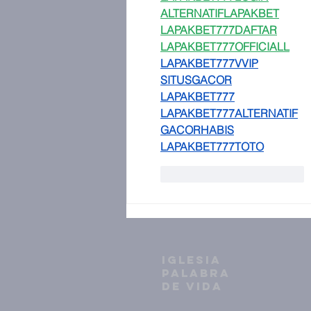
ALTERNATIFLAPAKBET
LAPAKBET777DAFTAR
LAPAKBET777OFFICIALL
LAPAKBET777VVIP
SITUSGACOR
LAPAKBET777
LAPAKBET777ALTERNATIF
GACORHABIS
LAPAKBET777TOTO
Me gusta
Reaccionar
IGLESIA
PALABRA
DE VIDA