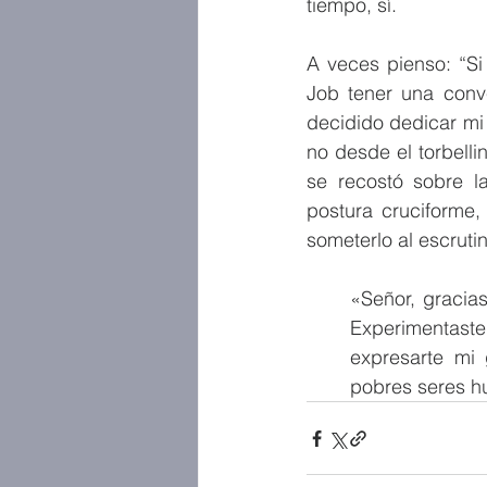
tiempo, sí.
A veces pienso: “Si
Job tener una conve
decidido dedicar mi 
no desde el torbelli
se recostó sobre l
postura cruciforme,
someterlo al escruti
«Señor, gracia
Experimentaste
expresarte mi 
pobres seres 