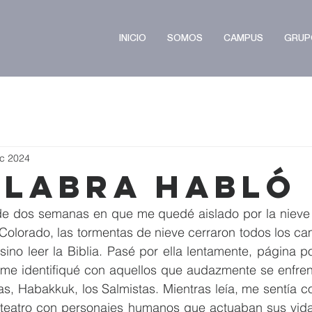
INICIO
SOMOS
CAMPUS
GRUP
ic 2024
alabra Habló
de dos semanas en que me quedé aislado por la nieve
olorado, las tormentas de nieve cerraron todos los cam
ino leer la Biblia. Pasé por ella lentamente, página po
me identifiqué con aquellos que audazmente se enfrent
s, Habakkuk, los Salmistas. Mientras leía, me sentía co
 teatro con personajes humanos que actuaban sus vid