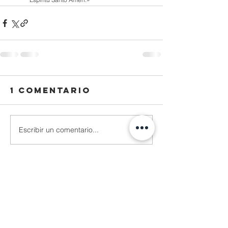
1 comentario
Escribir un comentario...
Lo más nuevo
Reza Malhendra
04 nov 2025
LINKSPACE777
BLOGGER777
LAPAKBET777ME