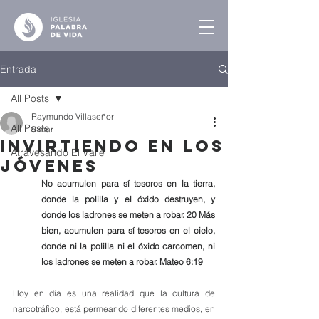
Entrada
All Posts
Raymundo Villaseñor
All Posts
5 mar
Invirtiendo en los
Atravesando El Valle
Jóvenes
No acumulen para sí tesoros en la tierra, 
donde la polilla y el óxido destruyen, y 
donde los ladrones se meten a robar. 20 Más 
bien, acumulen para sí tesoros en el cielo, 
donde ni la polilla ni el óxido carcomen, ni 
los ladrones se meten a robar. Mateo 6:19
Hoy en día es una realidad que la cultura de 
narcotráfico, está permeando diferentes medios, en 