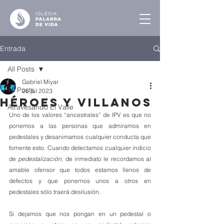
Entrada
All Posts
Gabriel Miyar
All Posts
26 jul 2023
Héroes y Villanos
Atravesando El Valle
Uno de los valores “ancestrales” de IPV es que no 
ponemos a las personas que admiramos en 
pedestales y desanimamos cualquier conducta que 
fomente esto. Cuando detectamos cualquier indicio 
de 
pedestalización
, de inmediato le recordamos al 
amable ofensor que todos estamos llenos de 
defectos y que ponernos unos a otros en 
pedestales sólo traerá desilusión. 
Si dejamos que nos pongan en un pedestal o 