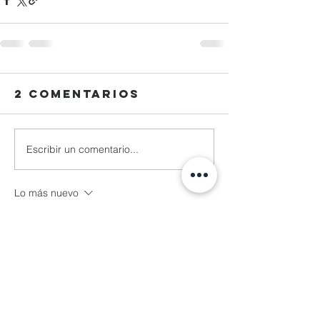
2 comentarios
Escribir un comentario...
Lo más nuevo
Jorge Jimenez
20 abr 2024
Cierto.    Se nota porque el cuidado de los 
enfermos graves o adultos mayores.  Lo 
hacen la esposa o la hija. 
Me gusta
Reaccionar