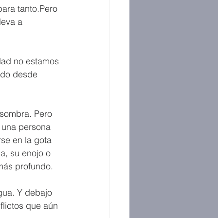
ara tanto.Pero 
eva a 
dad no estamos 
ndo desde 
 sombra. Pero 
 una persona 
se en la gota 
, su enojo o 
 más profundo.
gua. Y debajo 
flictos que aún 