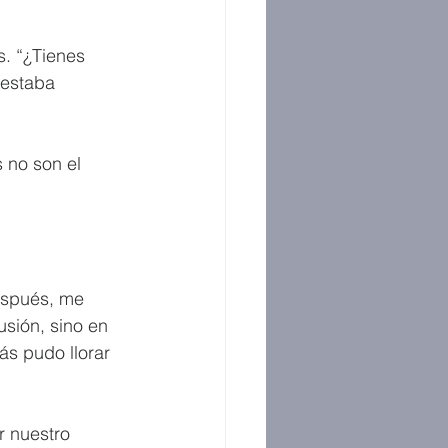
. “¿Tienes 
 estaba 
 no son el 
después, me 
sión, sino en 
ás pudo llorar 
r nuestro 