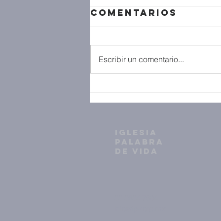
Comentarios
Escribir un comentario...
IGLESIA
PALABRA
DE VIDA
33 3634 7604
info@ipv.org.mx