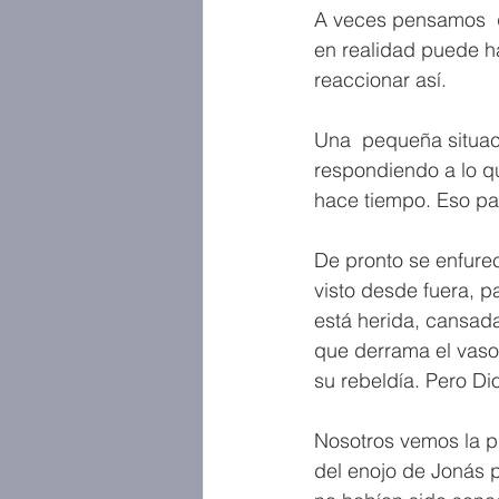
A veces pensamos  q
en realidad puede h
reaccionar así.
Una  pequeña situac
respondiendo a lo q
hace tiempo. Eso pa
De pronto se enfure
visto desde fuera, 
está herida, cansada
que derrama el vaso
su rebeldía. Pero D
Nosotros vemos la pu
del enojo de Jonás p