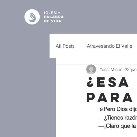
All Posts
Atravesando El Valle
Yessi Michel
23 jun
¿Esa
para
Pero Dios dij
9 
—¿Tienes razón 
—¡Claro que la