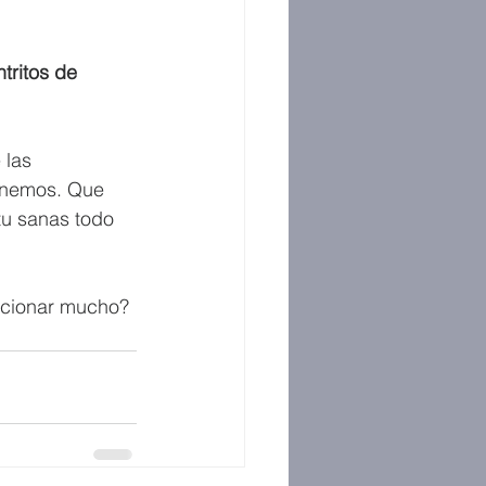
tritos de 
 las 
sanemos. Que 
tu sanas todo 
ccionar mucho?