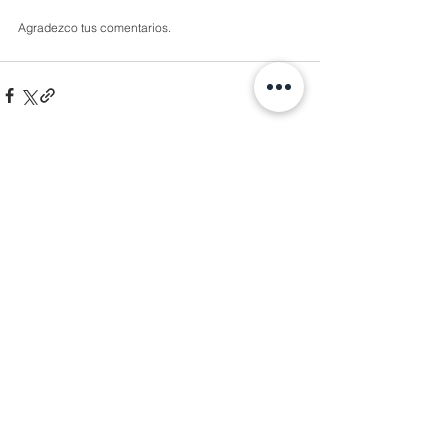
Agradezco tus comentarios.
1 comentario
Escribir un comentario...
Lo más nuevo
Luz Razo
23 dic 2023