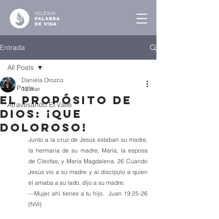
Entrada
All Posts
Daniela Orozco
All Posts
12 mar
El Propósito de
Atravesando El Valle
Dios: ¡Que
Doloroso!
Junto a la cruz de Jesús estaban su madre, 
la hermana de su madre, María, la esposa 
de Cleofas, y María Magdalena. 26 Cuando 
Jesús vio a su madre y al discípulo a quien 
él amaba a su lado, dijo a su madre:
—Mujer, ahí tienes a tu hijo.  Juan 19:25-26 
(NVI)