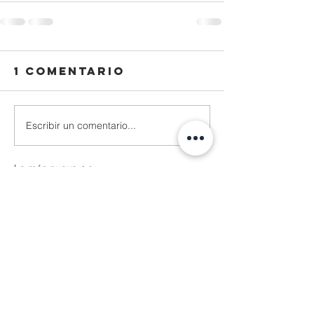
1 comentario
Escribir un comentario...
Lo más nuevo
Reza Malhendra
04 nov 2025
LINKSPACE777
BLOGGER777
LAPAKBET777ME
LAPAKBET777COM
LAPAKBET777RESMI
LAPAKBET777LOGIN