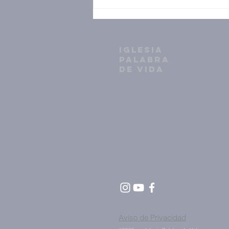
IGLESIA
PALABRA
DE VIDA
33 3634 7604
info@ipv.org.mx
Volcán Etna 2398
Zapopan, Jal. 45070
Aviso de Privacidad