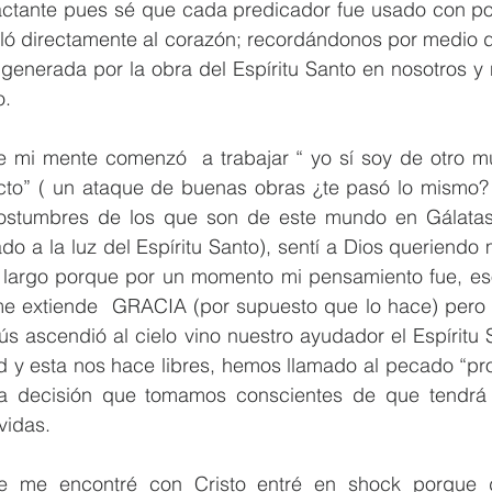
ctante pues sé que cada predicador fue usado con pode
ló directamente al corazón; recordándonos por medio d
generada por la obra del Espíritu Santo en nosotros y 
o.
je mi mente comenzó  a trabajar “ yo sí soy de otro m
cto” ( un ataque de buenas obras ¿te pasó lo mismo? 
ostumbres de los que son de este mundo en Gálatas 
ado a la luz del Espíritu Santo), sentí a Dios queriendo
 largo porque por un momento mi pensamiento fue, eso 
e extiende  GRACIA (por supuesto que lo hace) pero 
s ascendió al cielo vino nuestro ayudador el Espíritu 
ad y esta nos hace libres, hemos llamado al pecado “pr
a decisión que tomamos conscientes de que tendrá 
vidas.
e me encontré con Cristo entré en shock porque d