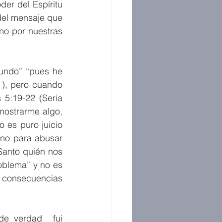
r del Espíritu 
el mensaje que 
no por nuestras 
undo” “pues he 
), pero cuando 
5:19-22 (Seria 
 mostrarme algo, 
es puro juicio 
no para abusar 
Santo quién nos 
oblema” y no es 
consecuencias 
e verdad  fui 