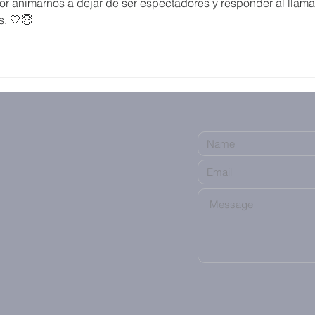
por animarnos a dejar de ser espectadores y responder al llam
s. 🤍😇