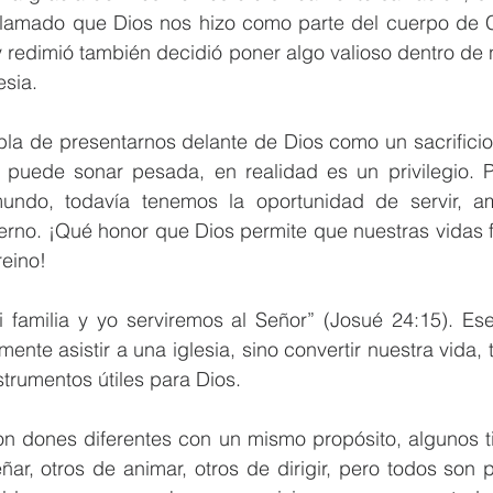
llamado que Dios nos hizo como parte del cuerpo de Cr
 redimió también decidió poner algo valioso dentro de n
esia.
a de presentarnos delante de Dios como un sacrificio 
io puede sonar pesada, en realidad es un privilegio. P
ndo, todavía tenemos la oportunidad de servir, ama
terno. ¡Qué honor que Dios permite que nuestras vidas 
reino!
familia y yo serviremos al Señor” (Josué 24:15). Ese
ente asistir a una iglesia, sino convertir nuestra vida,
strumentos útiles para Dios.
on dones diferentes con un mismo propósito, algunos ti
ñar, otros de animar, otros de dirigir, pero todos son p