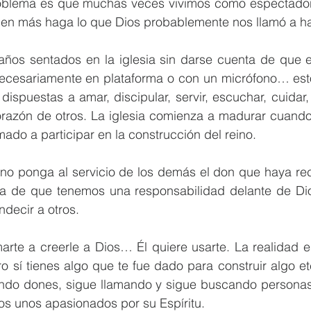
roblema es que muchas veces vivimos como espectadores
en más haga lo que Dios probablemente nos llamó a ha
años sentados en la iglesia sin darse cuenta de que el
necesariamente en plataforma o con un micrófono… est
ispuestas a amar, discipular, servir, escuchar, cuidar, 
corazón de otros. La iglesia comienza a madurar cuand
mado a participar en la construcción del reino.
no ponga al servicio de los demás el don que haya reci
la de que tenemos una responsabilidad delante de Di
decir a otros.
arte a creerle a Dios… Él quiere usarte. La realidad e
o sí tienes algo que te fue dado para construir algo eter
endo dones, sigue llamando y sigue buscando personas 
s unos apasionados por su Espíritu.