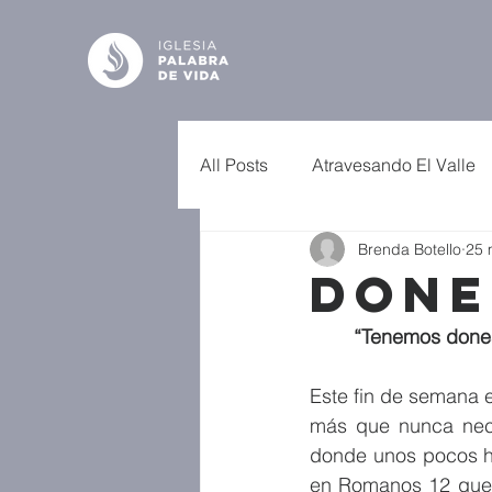
All Posts
Atravesando El Valle
Brenda Botello
25 
Done
“Tenemos dones
Este fin de semana e
más que nunca nece
donde unos pocos h
en Romanos 12 que l