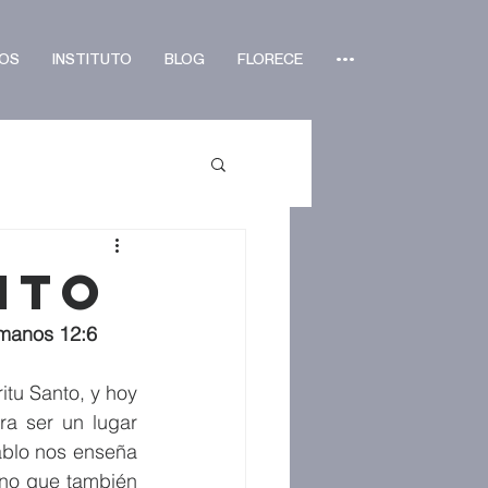
OS
INSTITUTO
BLOG
FLORECE
•••
ito
omanos 12:6 
tu Santo, y hoy 
a ser un lugar 
blo nos enseña 
no que también 