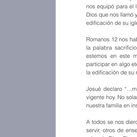
nos equipó para el 
Dios que nos llamó y
edificación de su igl
Romanos 12 nos habl
la palabra sacrific
estemos en este mu
participar en algo e
la edificación de su 
Josué declaro “…mi 
vigente hoy. No solam
nuestra familia en in
A todos se nos dier
servir, otros de ense