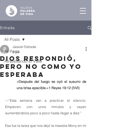
Entrada
All Posts
Jassiel Estrada
All Posts
8 jul
Dios Respondió,
Atravesando El Valle
Pero No Como Yo
Esperaba
«Después del fuego se oyó el susurro de 
una brisa apacible.»1 Reyes 19:12 (NVI)
—“Esta semana van a practicar el silencio. 
Empiecen con unos minutos y vayan 
aumentándolos poco a poco hasta llegar a diez.”
Esa fue la tarea que nos dejó la maestra Mony en mi 