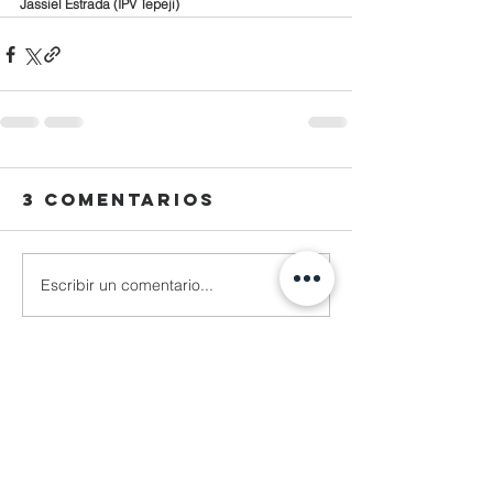
Jassiel Estrada (IPV Tepeji)
3 comentarios
Escribir un comentario...
Lo más nuevo
lizeth.diazg
08 jul
"¡Wow, qué hermosa palabra! 
Definitivamente, la palabra de Dios 