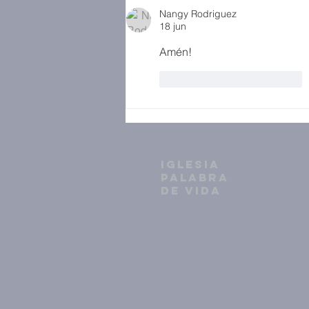
Nangy Rodriguez
18 jun
Amén!
Me gusta
Reaccionar
IGLESIA
PALABRA
DE VIDA
33 3634 7604
info@ipv.org.mx
Volcán Etna 2398