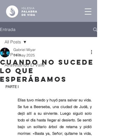
Entrada
All Posts
Gabriel Miyar
All Posts
14 may 2025
Cuando No Sucede
Atravesando El Valle
lo que
Esperábamos
PARTE I
Elías tuvo miedo y huyó para salvar su vida. 
Se fue a Beerseba, una ciudad de Judá, y 
dejó allí a su sirviente. Luego siguió solo 
todo el día hasta llegar al desierto. Se sentó 
bajo un solitario árbol de retama y pidió 
morirse: «Basta ya, Señor; quítame la vida, 