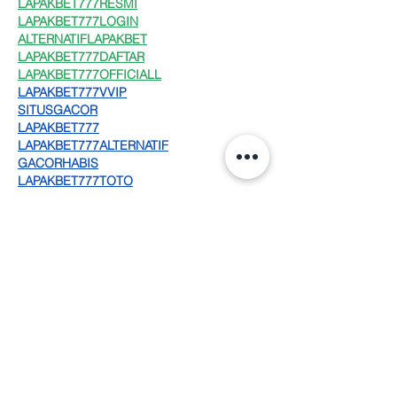
LAPAKBET777RESMI
LAPAKBET777LOGIN
ALTERNATIFLAPAKBET
LAPAKBET777DAFTAR
LAPAKBET777OFFICIALL
LAPAKBET777VVIP
SITUSGACOR
LAPAKBET777
LAPAKBET777ALTERNATIF
GACORHABIS
LAPAKBET777TOTO
Me gusta
Reaccionar
ALICIA VILLASEÑOR OLIVA
14 may 2025
Seguir confiando y esperando en Él, sus 
pensamientos no son nuestros 
pensamientos, ni usa la lógica humana 
para ministrarnos. Dios en su infinito Amor 
y misericordia, nos da lo que nos conviene 
y si no es lo que esperamos, como en 