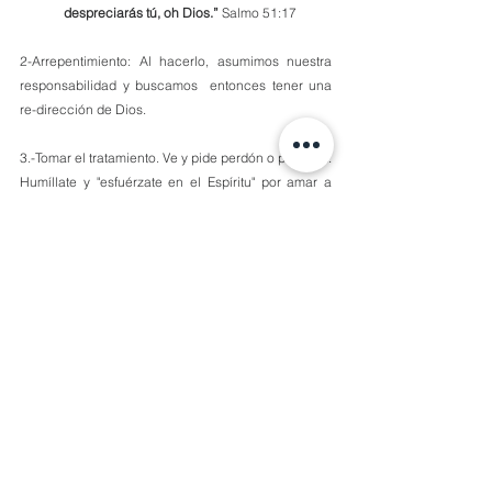
despreciarás tú, oh Dios.” 
Salmo 51:17
2-Arrepentimiento: Al hacerlo, asumimos nuestra 
responsabilidad y buscamos  entonces tener una 
re-dirección de Dios. 
3.-Tomar el tratamiento. Ve y pide perdón o perdona. 
Humíllate y "esfuérzate en el Espíritu" por amar a 
quien te lastimó.
Porque Dios no quiere solamente calmar los  
síntomas, Dios quiere verdaderamente  
sanar nuestro corazón.