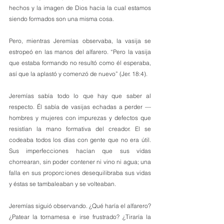
hechos y la imagen de Dios hacia la cual estamos 
siendo formados son una misma cosa.
Pero, mientras Jeremías observaba, la vasija se 
estropeó en las manos del alfarero. “Pero la vasija 
que estaba formando no resultó como él esperaba, 
así que la aplastó y comenzó de nuevo” (Jer. 18:4).
Jeremías sabía todo lo que hay que saber al 
respecto. Él sabía de vasijas echadas a perder —
hombres y mujeres con impurezas y defectos que 
resistían la mano formativa del creador. El se 
codeaba todos los días con gente que no era útil. 
Sus imperfecciones hacían que sus vidas 
chorrearan, sin poder contener ni vino ni agua; una 
falla en sus proporciones desequilibraba sus vidas 
y éstas se tambaleaban y se volteaban.
Jeremías siguió observando. ¿Qué haría el alfarero? 
¿Patear la tornamesa e irse frustrado? ¿Tiraría la 