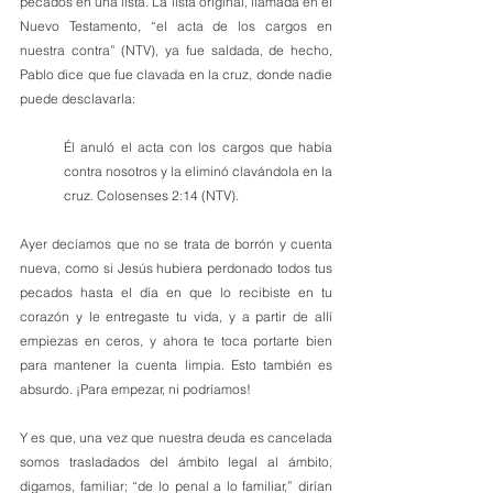
pecados en una lista. La lista original, llamada en el 
Nuevo Testamento, “el acta de los cargos en 
nuestra contra” (NTV), ya fue saldada, de hecho, 
Pablo dice que fue clavada en la cruz, donde nadie 
puede desclavarla:
Él anuló el acta con los cargos que había 
contra nosotros y la eliminó clavándola en la 
cruz. Colosenses 2:14 (NTV).
Ayer decíamos que no se trata de borrón y cuenta 
nueva, como si Jesús hubiera perdonado todos tus 
pecados hasta el día en que lo recibiste en tu 
corazón y le entregaste tu vida, y a partir de allí 
empiezas en ceros, y ahora te toca portarte bien 
para mantener la cuenta limpia. Esto también es 
absurdo. ¡Para empezar, ni podríamos! 
Y es que, una vez que nuestra deuda es cancelada 
somos trasladados del ámbito legal al ámbito, 
digamos, familiar; “de lo penal a lo familiar,” dirían 