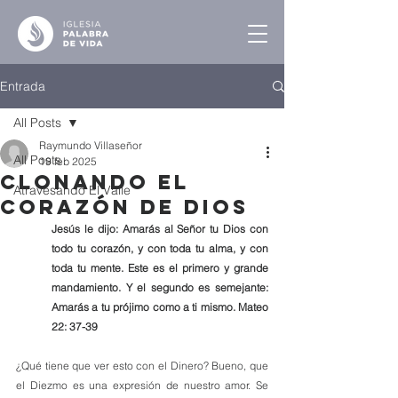
Entrada
All Posts
Raymundo Villaseñor
All Posts
19 feb 2025
Clonando el
Atravesando El Valle
Corazón de Dios
Jesús le dijo: Amarás al Señor tu Dios con 
todo tu corazón, y con toda tu alma, y con 
toda tu mente. Este es el primero y grande 
mandamiento. Y el segundo es semejante: 
Amarás a tu prójimo como a ti mismo. Mateo 
22: 37-39
¿Qué tiene que ver esto con el Dinero? Bueno, que 
el Diezmo es una expresión de nuestro amor. Se 