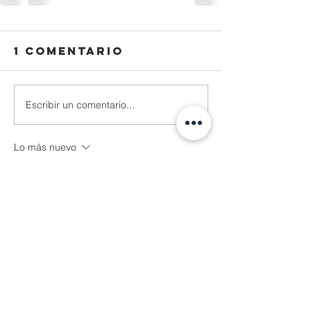
1 comentario
Escribir un comentario...
Lo más nuevo
Reza Malhendra
04 nov 2025
LINKSPACE777
BLOGGER777
LAPAKBET777ME
LAPAKBET777COM
LAPAKBET777RESMI
LAPAKBET777LOGIN
ALTERNATIFLAPAKBET
LAPAKBET777DAFTAR