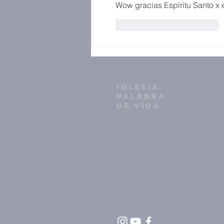
Wow gracias Espíritu Santo x 
Me gusta
Reaccionar
IGLESIA
PALABRA
DE VIDA
33 3634 7604
info@ipv.org.mx
Volcán Etna 2398
Zapopan, Jal. 45070