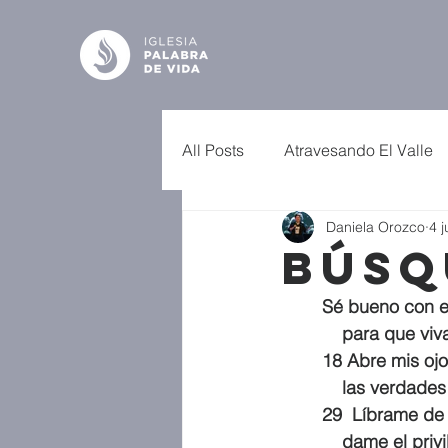
All Posts
Atravesando El Valle
Daniela Orozco
4 j
Búsq
Sé bueno con es
    para que v
18 Abre mis ojo
    las verda
29  Líbrame de
    dame el p