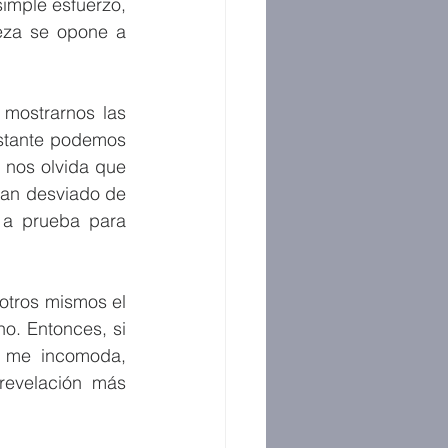
mple esfuerzo, 
eza se opone a 
 mostrarnos las 
stante podemos 
nos olvida que 
an desviado de 
 a prueba para 
otros mismos el 
o. Entonces, si 
 me incomoda, 
revelación más 