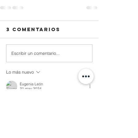
3 comentarios
Escribir un comentario...
Lo más nuevo
Eugenia León
21 may 2024
Necesitamos Señor de tu ayuda este 2 de 
junio q seas tú el q ponga al siguiente 
presidente o presidenta para q mexico 
sea un México de paz y seguridad… t lo 
pido Señor 
Me gusta
Reaccionar