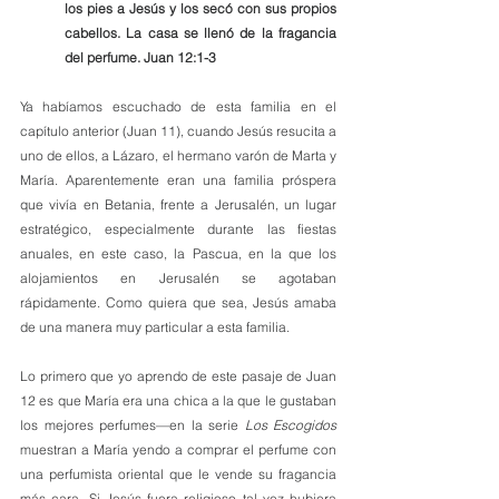
los pies a Jesús y los secó con sus propios 
cabellos. La casa se llenó de la fragancia 
del perfume. Juan 12:1-3
Ya habíamos escuchado de esta familia en el 
capítulo anterior (Juan 11), cuando Jesús resucita a 
uno de ellos, a Lázaro, el hermano varón de Marta y 
María. Aparentemente eran una familia próspera 
que vivía en Betania, frente a Jerusalén, un lugar 
estratégico, especialmente durante las fiestas 
anuales, en este caso, la Pascua, en la que los 
alojamientos en Jerusalén se agotaban 
rápidamente. Como quiera que sea, Jesús amaba 
de una manera muy particular a esta familia. 
Lo primero que yo aprendo de este pasaje de Juan 
12 es que María era una chica a la que le gustaban 
los mejores perfumes—en la serie 
Los Escogidos
muestran a María yendo a comprar el perfume con 
una perfumista oriental que le vende su fragancia 
más cara. Si Jesús fuera religioso tal vez hubiera 